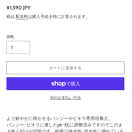
売
通
¥1,590 JPY
元
常
税込
配送料
は購入手続き時に計算されます。
価
格
個数
カートに追加する
別のお支払い方法
カ
ー
より鮮やかに咲かせるパンジーやビオラ専用培養土。
ト
パンジー･ビオラに適したph･ECに調整済みですのでこのま
に
ま植え付けが可能です。軽量で保水性･排水性に優れている