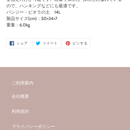
商
ので、ハンキングなどにも最適です。
品
パンジー・ビオラの土 14L
を
製品サイズ(cm)：50×34×7
追
重量：6.0kg
加
す
る
FACEBOOK
TWITTER
PINTEREST
シェア
ツイート
ピンする
で
に
で
シ
投
ピ
ェ
稿
ン
ア
す
す
す
る
る
る
ご利用案内
会社概要
利用規約
プライバシーポリシー