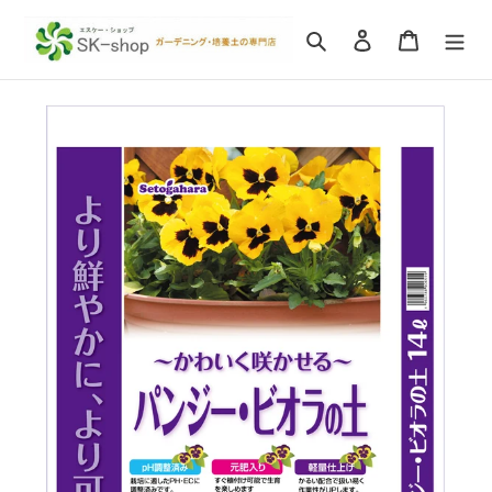
コ
ン
検索
ログイン
カート
テ
ン
ツ
に
ス
キ
ッ
プ
す
る