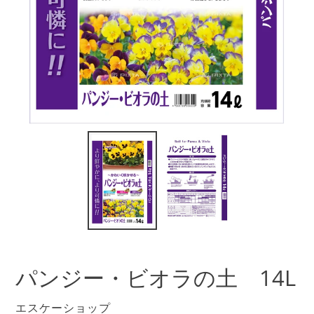
パンジー・ビオラの土 14L
販
エスケーショップ